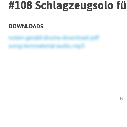
#108 Schlagzeugsolo für
DOWNLOADS
noten-gerald-drums-download.pdf
song-lernmaterial-audio.mp3
Ne