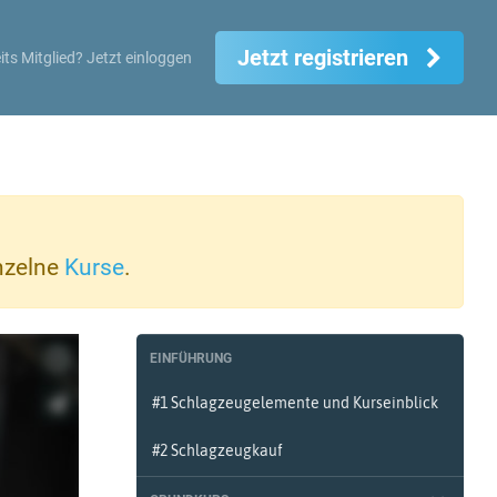
Jetzt registrieren
its Mitglied?
Jetzt einloggen
inzelne
Kurse
.
EINFÜHRUNG
#1 Schlagzeugelemente und Kurseinblick
#2 Schlagzeugkauf