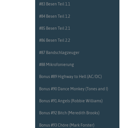
#30 Paradiddles Teil 2
#83 Besen Teil 1.1
#31 Taktarten Teil 1
#84 Besen Teil 1.2
#32 Taktarten Teil 2
#85 Besen Teil 2.1
#33 Einfache Rhythmen Teil 1
#86 Besen Teil 2.2
#34 Einfache Rhythmen Teil 2
#87 Bandschlagzeuger
#35 Wiederholungszeichen Teil 1
#88 Mikrofonierung
#36 Wiederholungszeichen Teil 2
Bonus #89 Highway to Hell (AC/DC)
#37 Weitere Rhythmen Teil 1
Bonus #90 Dance Monkey (Tones and I)
#38 Weitere Rhythmen Teil 2
Bonus #91 Angels (Robbie Williams)
#39 Vorübungen zum Beckenspiel Teil 1.1
Bonus #92 Bitch (Meredith Brooks)
#40 Vorübungen zum Beckenspiel Teil 1.2
Bonus #93 Chöre (Mark Forster)