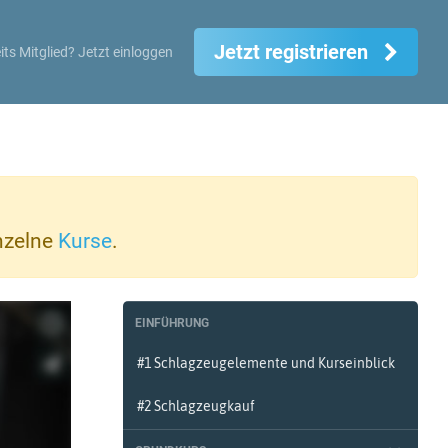
Jetzt registrieren
its Mitglied?
Jetzt einloggen
inzelne
Kurse
.
EINFÜHRUNG
#1 Schlagzeugelemente und Kurseinblick
#2 Schlagzeugkauf