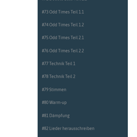
#20 Flam Teil 2
#73 Odd Times Teil 1.1
#21 Punktierte Noten Teil 1
#74 Odd Times Teil 1.2
#22 Punktierte Noten Teil 2
#75 Odd Times Teil 2.1
#23 Trommelwirbel Teil 1.1
#76 Odd Times Teil 2.2
#24 Trommelwirbel Teil 1.2
#77 Technik Teil 1
#25 Wiederholung Teil 1
#78 Technik Teil 2
#26 Wiederholung Teil 2
#79 Stimmen
#27 Trommelwirbel Teil 2.1
#80 Warm-up
#28 Trommelwirbel Teil 2.2
#81 Dämpfung
#29 Paradiddles Teil 1
#82 Lieder herausschreiben