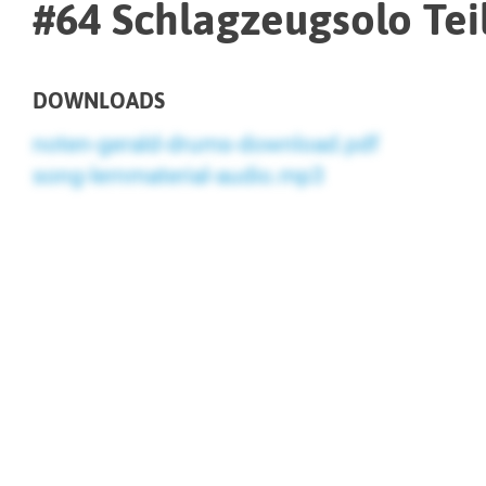
#64 Schlagzeugsolo Teil
DOWNLOADS
noten-gerald-drums-download.pdf
song-lernmaterial-audio.mp3