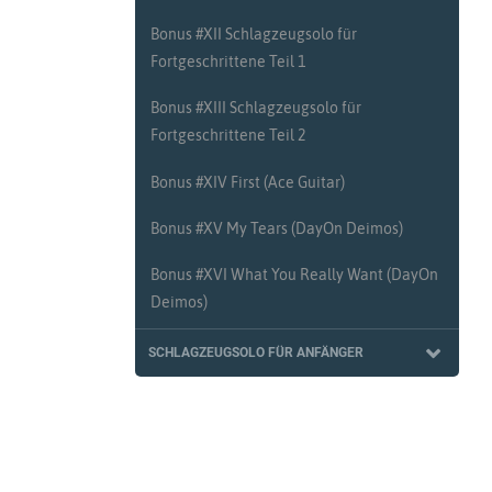
Bonus #XII Schlagzeugsolo für
Fortgeschrittene Teil 1
Bonus #XIII Schlagzeugsolo für
Fortgeschrittene Teil 2
Bonus #XIV First (Ace Guitar)
Bonus #XV My Tears (DayOn Deimos)
Bonus #XVI What You Really Want (DayOn
Deimos)
SCHLAGZEUGSOLO FÜR ANFÄNGER
#100 Schlagzeugsolo für Anfänger Teil 1
#101 Schlagzeugsolo für Anfänger Teil 2
#102 Schlagzeugsolo für Anfänger Teil 3