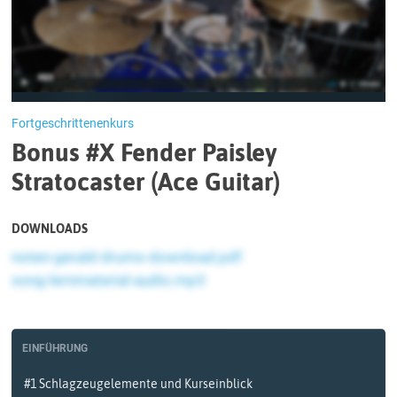
Fortgeschrittenenkurs
Bonus #X Fender Paisley
Stratocaster (Ace Guitar)
DOWNLOADS
noten-gerald-drums-download.pdf
song-lernmaterial-audio.mp3
EINFÜHRUNG
#1 Schlagzeugelemente und Kurseinblick