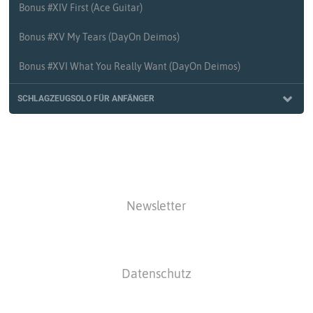
Bonus #XIV First (Ace Guitar)
Bonus #XV My Tears (DayOn Deimos)
Bonus #XVI What You Really Want (DayOn Deimos)
SCHLAGZEUGSOLO FÜR ANFÄNGER
#100 Schlagzeugsolo für Anfänger Teil 1
#101 Schlagzeugsolo für Anfänger Teil 2
#102 Schlagzeugsolo für Anfänger Teil 3
Newsletter
#103 Schlagzeugsolo für Anfänger Teil 4
#104 Schlagzeugsolo für Anfänger Teil 5
Datenschutz
#105 Schlagzeugsolo für Anfänger Teil 6
#106 Schlagzeugsolo für Anfänger Teil 7