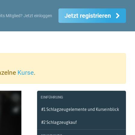
Jetzt registrieren
its Mitglied?
Jetzt einloggen
inzelne
Kurse
.
EINFÜHRUNG
#1 Schlagzeugelemente und Kurseinblick
#2 Schlagzeugkauf