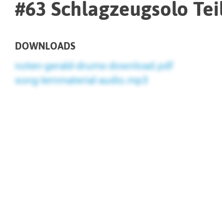
#63 Schlagzeugsolo Teil
DOWNLOADS
noten-gerald-drums-download.pdf
song-lernmaterial-audio.mp3