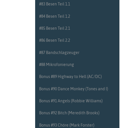
#30 Paradiddles Teil 2
#83 Besen Teil 1.1
#31 Taktarten Teil 1
#84 Besen Teil 1.2
#32 Taktarten Teil 2
#85 Besen Teil 2.1
#33 Einfache Rhythmen Teil 1
#86 Besen Teil 2.2
#34 Einfache Rhythmen Teil 2
#87 Bandschlagzeuger
#35 Wiederholungszeichen Teil 1
#88 Mikrofonierung
#36 Wiederholungszeichen Teil 2
Bonus #89 Highway to Hell (AC/DC)
#37 Weitere Rhythmen Teil 1
Bonus #90 Dance Monkey (Tones and I)
#38 Weitere Rhythmen Teil 2
Bonus #91 Angels (Robbie Williams)
#39 Vorübungen zum Beckenspiel Teil 1.1
Bonus #92 Bitch (Meredith Brooks)
#40 Vorübungen zum Beckenspiel Teil 1.2
Bonus #93 Chöre (Mark Forster)