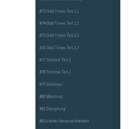
#20 Flam Teil 2
#73 Odd Times Teil 1.1
#21 Punktierte Noten Teil 1
#74 Odd Times Teil 1.2
#22 Punktierte Noten Teil 2
#75 Odd Times Teil 2.1
#23 Trommelwirbel Teil 1.1
#76 Odd Times Teil 2.2
#24 Trommelwirbel Teil 1.2
#77 Technik Teil 1
#25 Wiederholung Teil 1
#78 Technik Teil 2
#26 Wiederholung Teil 2
#79 Stimmen
#27 Trommelwirbel Teil 2.1
#80 Warm-up
#28 Trommelwirbel Teil 2.2
#81 Dämpfung
#29 Paradiddles Teil 1
#82 Lieder herausschreiben