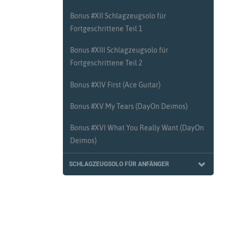
Bonus #XII Schlagzeugsolo für
Fortgeschrittene Teil 1
Bonus #XIII Schlagzeugsolo für
Fortgeschrittene Teil 2
Bonus #XIV First (Ace Guitar)
Bonus #XV My Tears (DayOn Deimos)
Bonus #XVI What You Really Want (DayOn
Deimos)
SCHLAGZEUGSOLO FÜR ANFÄNGER
#100 Schlagzeugsolo für Anfänger Teil 1
#101 Schlagzeugsolo für Anfänger Teil 2
#102 Schlagzeugsolo für Anfänger Teil 3