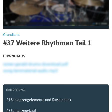
Grundkurs
#37 Weitere Rhythmen Teil 1
DOWNLOADS
noten-gerald-drums-download.pdf
song-lernmaterial-audio.mp3
EINFÜHRUNG
#1 Schlagzeugelemente und Kurseinblick
#2 Schlagzeugkauf