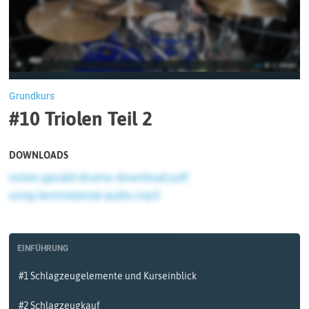
Grundkurs
#10 Triolen Teil 2
DOWNLOADS
noten-gerald-drums-download.pdf
song-lernmaterial-audio.mp3
EINFÜHRUNG
#1 Schlagzeugelemente und Kurseinblick
#2 Schlagzeugkauf