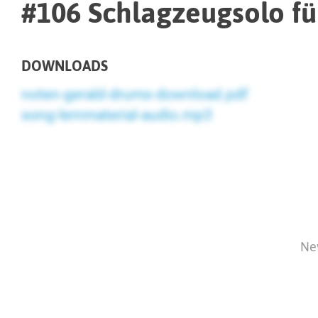
#106 Schlagzeugsolo für
DOWNLOADS
noten-gerald-drums-download.pdf
song-lernmaterial-audio.mp3
Ne