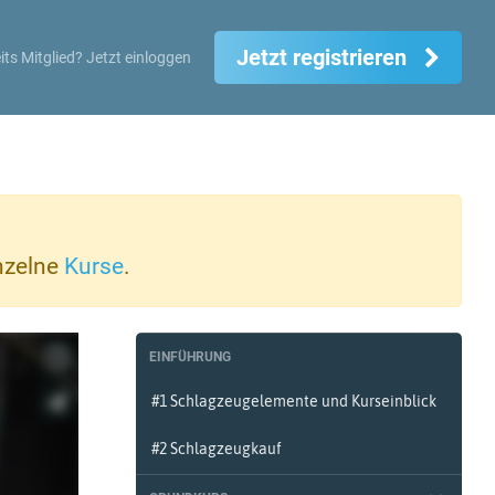
Jetzt registrieren
its Mitglied?
Jetzt einloggen
inzelne
Kurse
.
EINFÜHRUNG
#1 Schlagzeugelemente und Kurseinblick
#2 Schlagzeugkauf