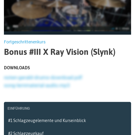
Fortgeschrittenenkurs
Bonus #III X Ray Vision (Slynk)
DOWNLOADS
noten-gerald-drums-download.pdf
song-lernmaterial-audio.mp3
EINFÜHRUNG
#1 Schlagzeugelemente und Kurseinblick
#2 Schlagzeugkauf