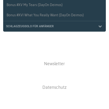
Bonus #XV My Tears (DayOn Deimos)
Bonus #XVI What You Really Want (DayOn Deimos)
SCHLAGZEUGSOLO FÜR ANFÄNGER
#100 Schlagzeugsolo für Anfänger Teil 1
#101 Schlagzeugsolo für Anfänger Teil 2
#102 Schlagzeugsolo für Anfänger Teil 3
Newsletter
#103 Schlagzeugsolo für Anfänger Teil 4
#104 Schlagzeugsolo für Anfänger Teil 5
Datenschutz
#105 Schlagzeugsolo für Anfänger Teil 6
#106 Schlagzeugsolo für Anfänger Teil 7
#107 Schlagzeugsolo für Anfänger Teil 8