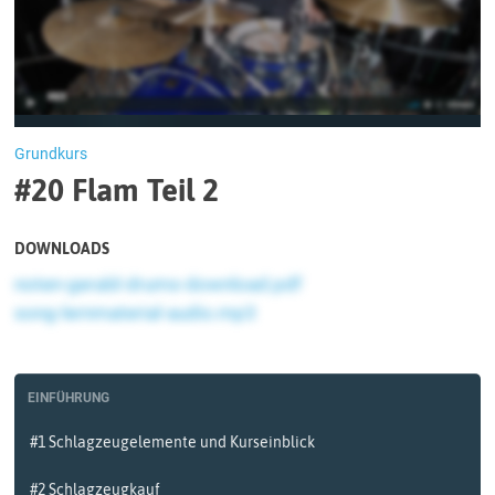
Grundkurs
#20 Flam Teil 2
DOWNLOADS
noten-gerald-drums-download.pdf
song-lernmaterial-audio.mp3
EINFÜHRUNG
#1 Schlagzeugelemente und Kurseinblick
#2 Schlagzeugkauf